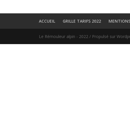
ACCUEIL
GRILLE TARIFS 2022
MENTIONS
Le Rémouleur alpin - 2022 / Propulsé sur Wordpr